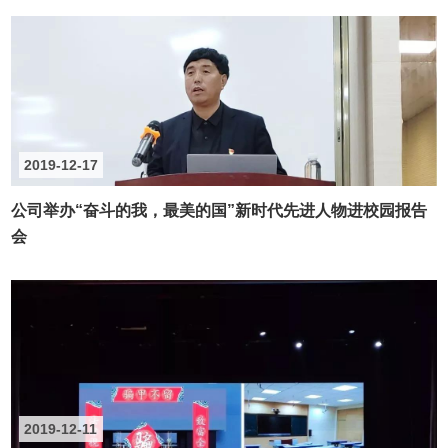
2019-12-17
​公司举办“奋斗的我，最美的国”新时代先进人物进校园报告
会
2019-12-11