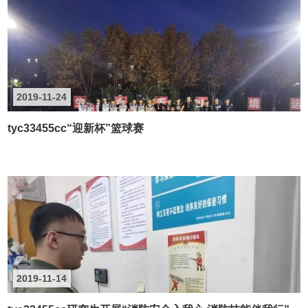
2019-11-24
​tyc33455cc“迎新杯”篮球赛
2019-11-14