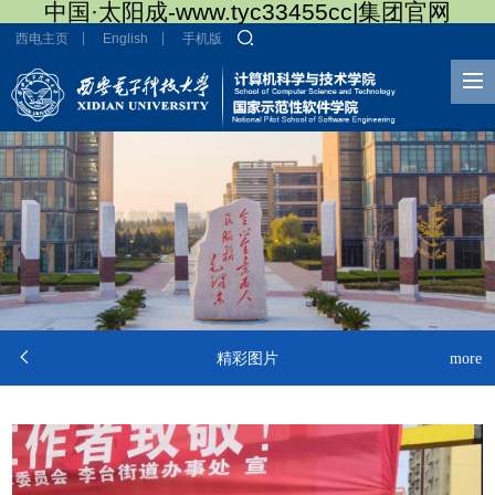
中国·太阳成-www.tyc33455cc|集团官网
西电主页
English
手机版

精彩图片
more