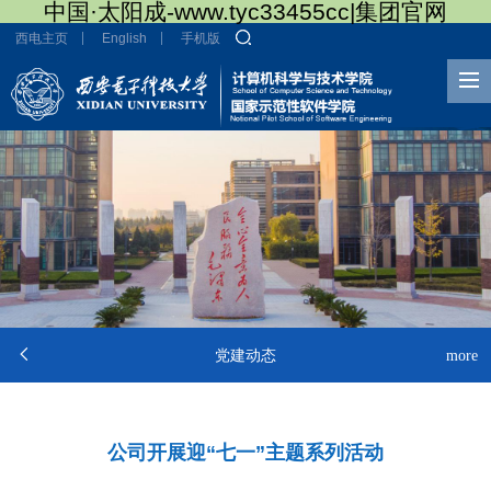
中国·太阳成-www.tyc33455cc|集团官网
西电主页
English
手机版

党建动态
more
公司开展迎“七一”主题系列活动