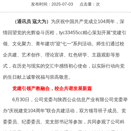
发布时间：2025-07-03
点击量：
次
（通讯员 寇大为）
为庆祝中国共产党成立104周年，深
情回望党的光辉奋斗历程，tyc33455cc精心策划开展“党建引
领、文化聚力、青年建功”迎“七一”系列活动。师生们通过校
企共建、艺术创作、理论宣讲、红色研学、主题观影等形
式，在历史与现实的交汇中感悟初心使命，以实际行动向党
的生日献上诚挚祝福与崇高敬意。
党建引领产教融合，校企共谱发展新篇
6月30日，公司党委与陕西公众信息产业有限公司党委举
办“庆祝建党104周年”联合共建活动，双方领导班子成员、党
委委员、纪委委员、党支部书记等参加，共同参观了公司科