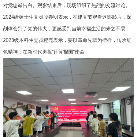
对党忠诚告白。观影结束后，现场组织了热烈的交流讨论。
2024级硕士生党员段春明表示，在建党节观看这部影片，深
刻体会到了党的伟大，更感受到当前幸福生活的来之不易；
2023级本科生党员程亮表示，要以革命先辈为榜样，传承红
色精神，在新时代勇担“计算报国”使命。