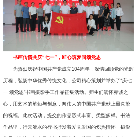
书画传情共庆“七一”，匠心筑梦同颂党恩
为热烈庆祝中国共产党成立104周年，深情回顾党的光辉
历程，弘扬中华优秀传统文化，公司精心策划并举办了“庆七
一 颂党恩”书画摄影手工作品征集活动。师生们满怀赤诚之
心，用艺术的笔触与创意，向伟大的中国共产党献上最真挚
的祝福。此次活动，提交的作品形式丰富、类型多样。书法
作品里，行云流水的行书抒发着爱党爱国的炽热情怀；摄影