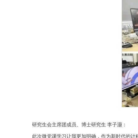
研究生会主席团成员、博士研究生 李子灏：
此次微党课学习让我更加明确，作为新时代的计