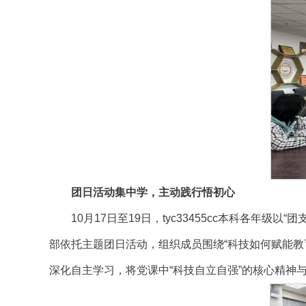
团日活动集中学，主动践行悟初心
10月17日至19日，​tyc33455cc本科
部依托主题团日活动，组织成员围绕“科技如何赋能
深化自主学习，将党课中“科技自立自强”的核心精