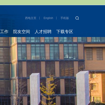
西电主页
English
手机版
工作
院友空间
人才招聘
下载专区