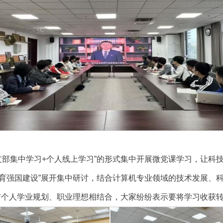
各年级以“团支部集中学习+个人线上学习”的形式集中开展微党课学习
教育强国建设”展开集中研讨，结合计算机专业领域的技术发展、
神与个人学业规划、职业理想相结合，大家纷纷表示要将学习收获