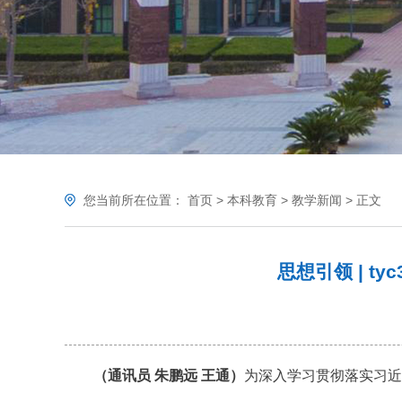
您当前所在位置：
首页
>
本科教育
>
教学新闻
> 正文
思想引领 | ​
（通讯员 朱鹏远 王通）
为深入学习贯彻落实习近