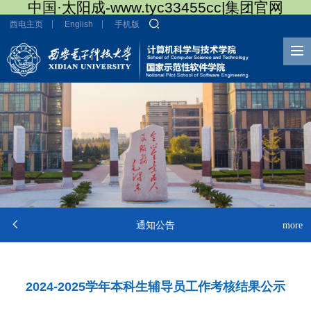
中国·太阳成-www.tyc33455cc|集团官网
西电主页
English
手机版

通知公告
more
2024-2025学年本科生辅导员工作考核结果公示